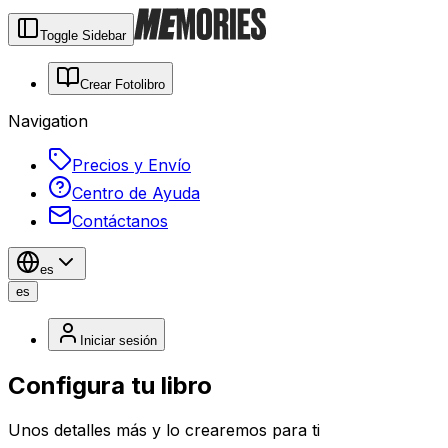
Toggle Sidebar
Crear Fotolibro
Navigation
Precios y Envío
Centro de Ayuda
Contáctanos
es
es
Iniciar sesión
Configura tu libro
Unos detalles más y lo crearemos para ti